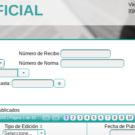
Vi
FICIAL
In
Número de Recibo
Número de Norma
asta:
publicados
 100 | Página 1 de 10
1
2
3
4
5
6
7
8
9
10
Tipo de Edición
Fecha de Publ
Seleccione...